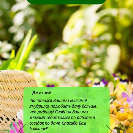
Ива
"Добр
Вам, 
благо
терпе
"угов
на св
комп
трудо
родст
прямо
книга
переч
Дмитрий
удивл
многи
"Зачитался Вашими книгами!
лучше
Умудрился полюбить дачу больше,
ПОЛУЧ
чем рыбалку! Снабдил Вашими
ОГРОМ
книгами своих коллег по работе и
соседок по даче. Спасибо Вам
большое!"