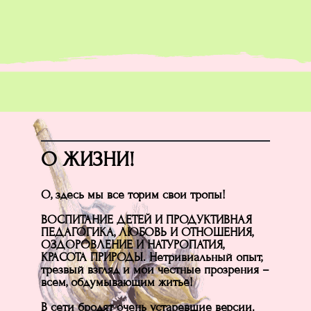
О ЖИЗНИ!
О, здесь мы все торим свои тропы!
ВОСПИТАНИЕ ДЕТЕЙ И ПРОДУКТИВНАЯ
ПЕДАГОГИКА, ЛЮБОВЬ И ОТНОШЕНИЯ,
ОЗДОРОВЛЕНИЕ И НАТУРОПАТИЯ,
КРАСОТА ПРИРОДЫ. Нетривиальный опыт,
трезвый взгляд и мои честные прозрения –
всем, обдумывающим житьё!
В сети бродят очень устаревшие версии.