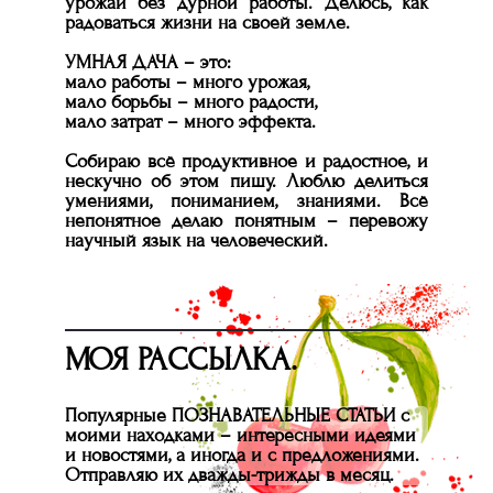
урожаи без дурной работы. Делюсь, как
радоваться жизни на своей земле.
УМНАЯ ДАЧА – это:
мало работы – много урожая,
мало борьбы – много радости,
мало затрат – много эффекта.
Собираю всё продуктивное и радостное, и
нескучно об этом пишу. Люблю делиться
умениями, пониманием, знаниями. Всё
непонятное делаю понятным – перевожу
научный язык на человеческий.
МОЯ РАССЫЛКА.
Популярные ПОЗНАВАТЕЛЬНЫЕ СТАТЬИ с
моими находками – интересными идеями
и новостями, а иногда и с предложениями.
Отправляю их дважды-трижды в месяц.